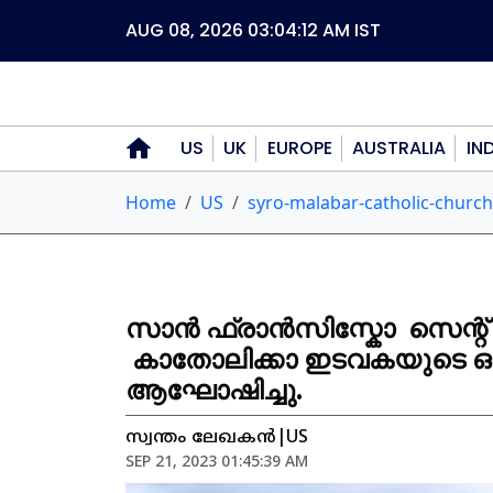
AUG 08, 2026 03:04:14 AM
IST
US
UK
EUROPE
AUSTRALIA
IN
Home
US
syro-malabar-catholic-church
സാൻ ഫ്രാൻസിസ്കോ സെന്
കാതോലിക്കാ ഇടവകയുടെ 
ആഘോഷിച്ചു.
സ്വന്തം ലേഖകൻ|US
SEP 21, 2023 01:45:39 AM