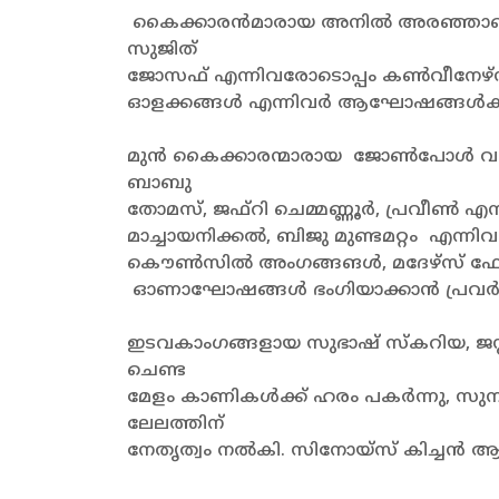
കൈക്കാരൻമാരായ അനിൽ അരഞ്ഞാണി, തങ
സുജിത്
ജോസഫ് എന്നിവരോടൊപ്പം കൺവീനേഴ്‌സ് ആ
ഓളക്കങ്ങൾ എന്നിവർ ആഘോഷങ്ങൾക്ക് 
മുൻ കൈക്കാരന്മാരായ ജോൺപോൾ വർക്
ബാബു
തോമസ്, ജഫ്‌റി ചെമ്മണ്ണൂർ, പ്രവീൺ എ
മാച്ചായനിക്കൽ, ബിജു മുണ്ടമറ്റം എന്ന
കൌൺസിൽ അംഗങ്ങങൾ, മദേഴ്‌സ് ഫോറം, വ
ഓണാഘോഷങ്ങൾ ഭംഗിയാക്കാൻ പ്രവർത്ത
ഇടവകാംഗങ്ങളായ സുഭാഷ് സ്കറിയ, ജസ്
ചെണ്ട
മേളം കാണികൾക്ക് ഹരം പകർന്നു, സുനി
ലേലത്തിന്
നേതൃത്വം നൽകി. സിനോയ്സ് കിച്ചൻ ആണ