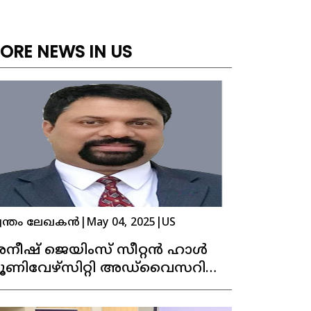
ORE NEWS IN US
വന്തം ലേഖകൻ
|
May 04, 2025
|
US
നീഷ് ജെയിംസ് സീറ്റൻ ഹാൾ
ൂണിവേഴ്‌സിറ്റി അഡ്‌വൈസറി
ൗൺസിലിലേക്ക്
രഞ്ഞെടുക്കപ്പെട്ടു