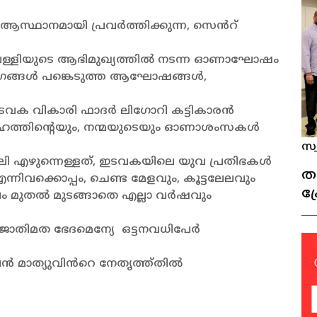
സ്ഥാനമായി പ്രവർത്തിക്കുന്ന, സെൻറ്
്ളിയുടെ ആഭിമുഖ്യത്തിൽ നടന്ന ഓണാഘോഷം
ംഗങ്ങൾ പങ്കെടുത്ത ആഘോഷങ്ങൾ,
. ഇടവക വികാരി ഫാദർ ലിഗോറി കട്ടികാരൻ
നേഹത്തിന്റെയും, നന്മയുടെയും ഓണാശംസകൾ
സ്
ലി എഴുന്നെള്ളത്, ഇടവകയിലെ യുവ പ്രതിഭകൾ
ത
്നിവക്കൊപ്പം, ചെണ്ട മേളവും, കൂട്ടലേലവും
ക്
ം മുതൽ മുടങ്ങാതെ എല്ലാ വർഷവും
ന
ജാതിമത ഭേദമെന്യേ ഒട്ടനവധിപേർ
മ്പൻ മാത്യുവിൻറെ നേതൃത്ത്തിൽ