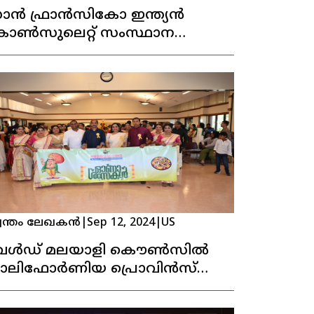
ാൻ ഫ്രാൻസികോ ഇന്ത്യൻ
ോൺസുലെറ്റ് സംസ്ഥാന
ൂപീകരണ ദിനമാഘോഷിച്ചു
വന്തം ലേഖകൻ
|
Sep 12, 2024
|
US
േൾഡ് മലയാളി കൌൺസിൽ
ാലിഫോർണിയ പ്രൊവിൻസ്
WMC) കന്നി ഓണാഘോഷം