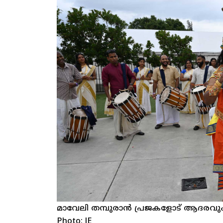
മാവേലി തമ്പുരാൻ പ്രജകളോട് ആദരവും നന്
Photo: JE