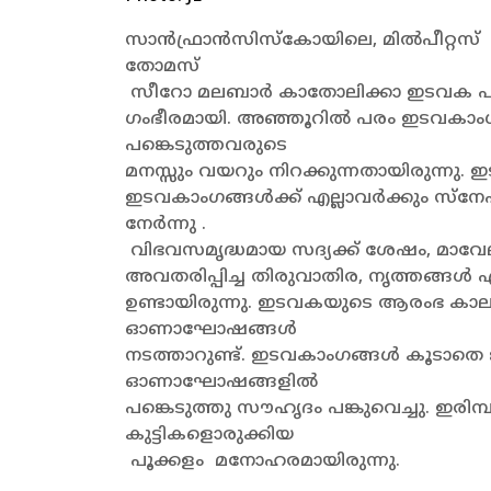
സാൻഫ്രാൻസിസ്കോയിലെ, മിൽപീറ്റസ് ആ
തോമസ്
സീറോ മലബാർ കാതോലിക്കാ ഇടവക പള
ഗംഭീരമായി. അഞ്ഞൂറിൽ പരം ഇടവകാ
പങ്കെടുത്തവരുടെ
മനസ്സും വയറും നിറക്കുന്നതായിരുന്നു
ഇടവകാംഗങ്ങൾക്ക് എല്ലാവർക്കും സ്‌
നേർന്നു .
വിഭവസമൃദ്ധമായ സദ്യക്ക് ശേഷം, മാവേ
അവതരിപ്പിച്ച തിരുവാതിര, നൃത്തങ്ങൾ എന
ഉണ്ടായിരുന്നു. ഇടവകയുടെ ആരംഭ കാല
ഓണാഘോഷങ്ങൾ
നടത്താറുണ്ട്. ഇടവകാംഗങ്ങൾ കൂടാതെ 
ഓണാഘോഷങ്ങളിൽ
പങ്കെടുത്തു സൗഹൃദം പങ്കുവെച്ചു. ഇരി
കുട്ടികളൊരുക്കിയ
പൂക്കളം മനോഹരമായിരുന്നു.