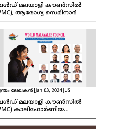
േൾഡ് മലയാളി കൗൺസിൽ
WMC), ആരോഗ്യ സെമിനാർ
വന്തം ലേഖകൻ
|
Jan 03, 2024
|
US
േൾഡ് മലയാളി കൗൺസിൽ
WMC) കാലിഫോർണിയ
്രൊവിൻസ് നിലവിൽ വന്നു.
്രശസ്ത പിന്നണി ഗായിക