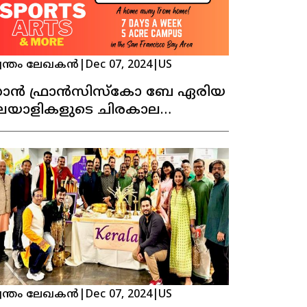
വന്തം ലേഖകൻ
|
Dec 07, 2024
|
US
ാൻ ഫ്രാൻസിസ്കോ ബേ ഏരിയ
ലയാളികളുടെ ചിരകാല
ഭിലാഷമായ കേരള ഹൗസ്സ്
രവർത്തനമാരംഭിക്കുന്നു !
വന്തം ലേഖകൻ
|
Dec 07, 2024
|
US