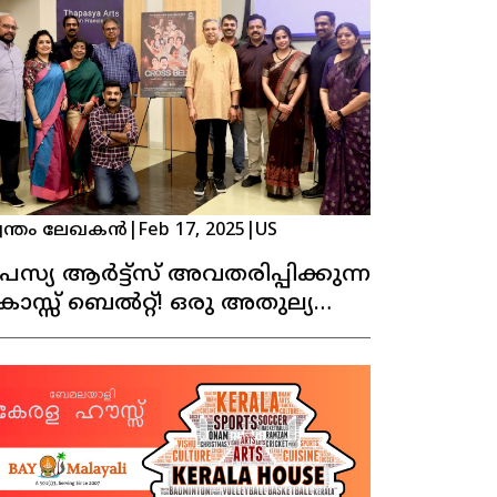
വന്തം ലേഖകൻ
|
Feb 17, 2025
|
US
പസ്യ ആർട്ട്സ് അവതരിപ്പിക്കുന്ന
രോസ്സ് ബെൽറ്റ്! ഒരു അതുല്യ
ാടകാനുഭവം!