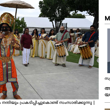
M
സ്
അ
യ
ക
ദിയും പ്രകടിപ്പിച്ചുകൊണ്ട് സംസാരിക്കുന്നു
|
തി