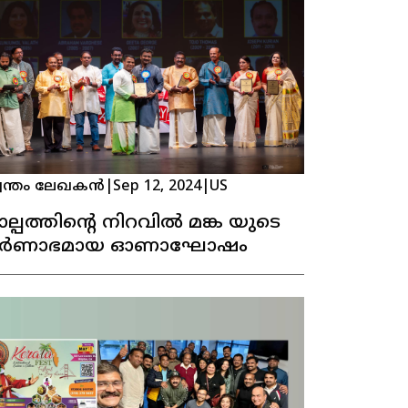
വന്തം ലേഖകൻ
|
Sep 12, 2024
|
US
ല്പത്തിൻ്റെ നിറവിൽ മങ്ക യുടെ
ർണാഭമായ ഓണാഘോഷം