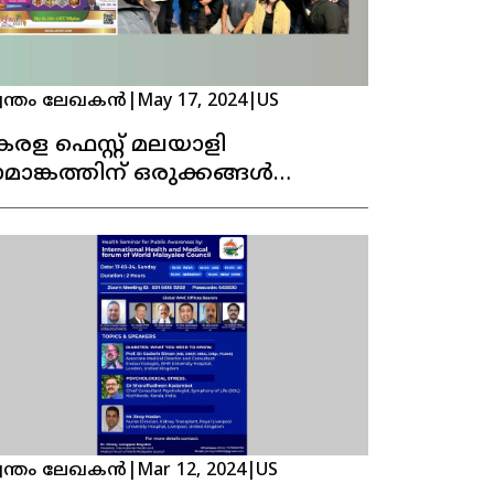
വന്തം ലേഖകൻ
|
May 17, 2024
|
US
േരള ഫെസ്റ്റ് മലയാളി
ാമാങ്കത്തിന് ഒരുക്കങ്ങൾ
ൂർത്തിയായി
വന്തം ലേഖകൻ
|
Mar 12, 2024
|
US