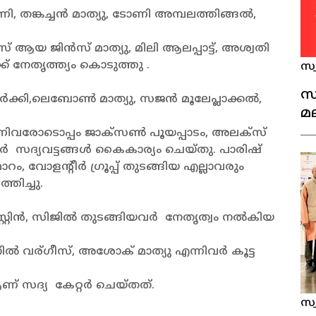
്കച്ചൻ മാത്യു, ടോണി അമ്പലത്തിങ്ങൽ,
യ ജിൻസ് മാത്യു, മിലി ആലപ്പാട്ട്, അശ്വതി
നേതൃത്ത്യം കൊടുത്തു .
സ്
സ
കി,ലെബോൺ മാത്യു, സജൻ മൂലേപ്ലാക്കൽ,
മ
അ
ന്നിവരോടൊപ്പം ജാക്‌സൺ പൂയപ്പാടം, അലക്സ്
പ്
ിവർ സദ്യവട്ടങ്ങൾ കൈകാര്യം ചെയ്തു. പാരിഷ്
ോളന്റീർ ഗ്രൂപ്പ് തുടങ്ങിയ എല്ലാവരും
ിച്ചു.
റ്റിൻ, സിജിൽ തുടങ്ങിയവർ നേതൃത്വം നൽകിയ
ൽ വര്ഗീസ്, അശോക് മാത്യു എന്നിവർ കൂട്ട
് സദ്യ കേറ്റർ ചെയ്തത്.
സ്