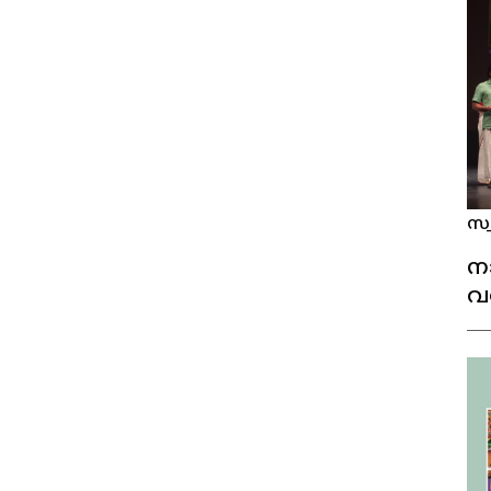
സ്
നാ
വ