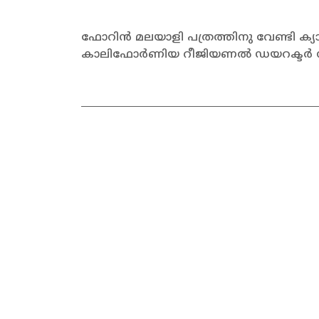
ഫോറിൻ മലയാളി പത്രത്തിനു വേണ്ടി ക്
കാലിഫോർണിയ റീജിയണൽ ഡയറക്ടർ സജൻ മ