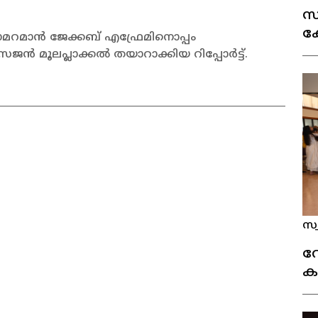
സ
ക
യാമറമാൻ ജേക്കബ് എഫ്രേമിനൊപ്പം
ര
ൂലപ്ലാക്കൽ തയാറാക്കിയ റിപ്പോർട്ട്.
സ്
വ
ക
(