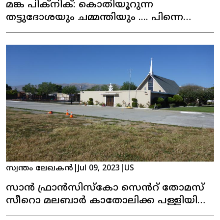
മങ്ക പിക്‌നിക്: കൊതിയൂറുന്ന
തട്ടുദോശയും ചമ്മന്തിയും .... പിന്നെ
നാടൻ പലഹാരങ്ങളും
സ്വന്തം ലേഖകൻ
|
Jul 09, 2023
|
US
സാൻ ഫ്രാൻസിസ്കോ സെൻറ് തോമസ്
സീറൊ മലബാർ കാതോലിക്ക പള്ളിയിലെ
പെരുന്നാൾ കൊടിയേറി