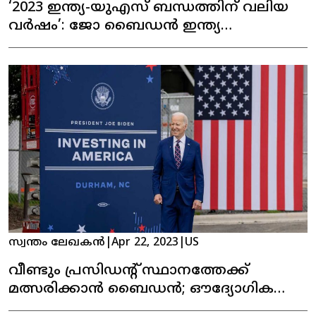
‘2023 ഇന്ത്യ-യുഎസ് ബന്ധത്തിന് വലിയ
വർഷം’: ജോ ബൈഡൻ ഇന്ത്യ
സന്ദർശിച്ചേക്കും
സ്വന്തം ലേഖകൻ
|
Apr 22, 2023
|
US
വീണ്ടും പ്രസിഡന്റ് സ്ഥാനത്തേക്ക്
മത്സരിക്കാൻ ബൈഡൻ; ഔദ്യോഗിക
പ്രഖ്യാപനം അടുത്ത ആഴ്ച