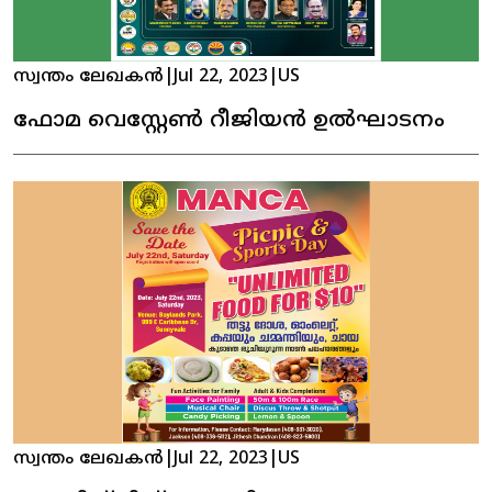
സ്വന്തം ലേഖകൻ
|
Jul 22, 2023
|
US
ഫോമ വെസ്റ്റേൺ റീജിയൻ ഉൽഘാടനം
സ്വന്തം ലേഖകൻ
|
Jul 22, 2023
|
US