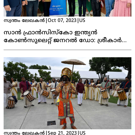
സ്വന്തം ലേഖകൻ
|
Oct 07, 2023
|
US
സാൻ ഫ്രാൻസിസ്കോ ഇന്ത്യൻ
കോൺസുലെറ്റ് ജനറൽ ഡോ: ശ്രീകാർ
റെഡ്‌ഡിയുമായി, മലയാളി കമ്മ്യൂണിനിറ്റി
ലീഡേഴ്‌സ് കൂടി കാഴ്ച നടത്തി
സ്വന്തം ലേഖകൻ
|
Sep 21, 2023
|
US