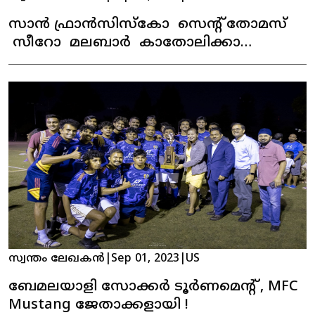
സാൻ ഫ്രാൻസിസ്കോ സെന്റ് തോമസ്
സീറോ മലബാർ കാതോലിക്കാ
ഇടവകയുടെ ഓണാഘോഷം
കെങ്കേമമായി ആഘോഷിച്ചു.
സ്വന്തം ലേഖകൻ
|
Sep 01, 2023
|
US
ബേമലയാളി സോക്കർ ടൂർണമെന്റ് , MFC
Mustang ജേതാക്കളായി !