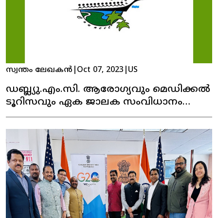
സ്വന്തം ലേഖകൻ
|
Oct 07, 2023
|
US
ഡബ്ല്യു.എം.സി. ആരോഗ്യവും മെഡിക്കൽ
ടൂറിസവും ഏക ജാലക സംവിധാനം
നിലവിൽ വന്നു