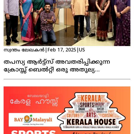
സ്വന്തം ലേഖകൻ
|
Feb 17, 2025
|
US
തപസ്യ ആർട്ട്സ് അവതരിപ്പിക്കുന്ന
ക്രോസ്സ് ബെൽറ്റ്! ഒരു അതുല്യ
നാടകാനുഭവം!