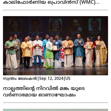
കാലിഫോർണിയ പ്രൊവിൻസ് (WMC)
കന്നി ഓണാഘോഷം
സ്വന്തം ലേഖകൻ
|
Sep 12, 2024
|
US
നാല്പത്തിൻ്റെ നിറവിൽ മങ്ക യുടെ
വർണാഭമായ ഓണാഘോഷം