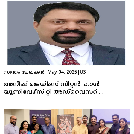
സ്വന്തം ലേഖകൻ
|
May 04, 2025
|
US
അനീഷ് ജെയിംസ് സീറ്റൻ ഹാൾ
യൂണിവേഴ്‌സിറ്റി അഡ്‌വൈസറി
കൗൺസിലിലേക്ക് തിരഞ്ഞെടുക്കപ്പെട്ടു