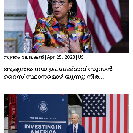
സ്വന്തം ലേഖകൻ
|
Apr 25, 2023
|
US
ആഭ്യന്തര നയ ഉപദേഷ്ടാവ് സൂസൻ
റൈസ് സ്ഥാനമൊഴിയുന്നു; നീര
ടാൻഡനു സാധ്യത