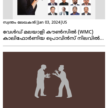
സ്വന്തം ലേഖകൻ
|
Jan 03, 2024
|
US
വേൾഡ് മലയാളി കൗൺസിൽ (WMC)
കാലിഫോർണിയ പ്രൊവിൻസ് നിലവിൽ
വന്നു. പ്രശസ്ത പിന്നണി ഗായിക
ഡെൽസി നൈനാൻ ഉത്‌ഘാടനം
നിർവഹിച്ചു.