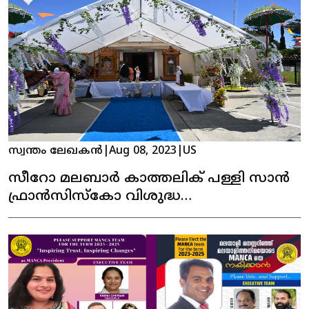
സ്വന്തം ലേഖകൻ
|
Aug 08, 2023
|
US
സീറോ മലബാർ കാത്തലിക് പള്ളി സാൻ
ഫ്രാൻസിസ്കോ വിശുദ്ധ
തോമാശ്ലീഹായുടെ തിരുനാൾ