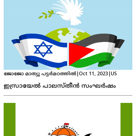
ജോജോ മാത്യു പട്ടർമഠത്തിൽ
|
Oct 11, 2023
|
US
ഇസ്രായേൽ പാലസ്തീൻ സംഘർഷം