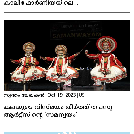
കാലിഫോർണിയയിലെ
അസോസിയേഷൻ ഓഫ് ഇൻഡോ
അമേരിക്കൻ ( AiA)
സ്വന്തം ലേഖകൻ
|
Oct 19, 2023
|
US
കലയുടെ വിസ്മയം തീർത്ത് തപസ്യ
ആർട്ട്സിന്റെ 'സമന്വയം'