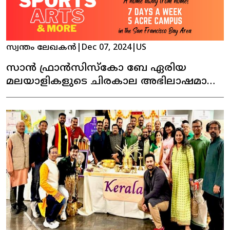
സ്വന്തം ലേഖകൻ
|
Dec 07, 2024
|
US
സാൻ ഫ്രാൻസിസ്കോ ബേ ഏരിയ
മലയാളികളുടെ ചിരകാല അഭിലാഷമായ
കേരള ഹൗസ്സ് പ്രവർത്തനമാരംഭിക്കുന്നു !