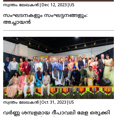
സ്വന്തം ലേഖകൻ
|
Dec 12, 2023
|
US
സംഘടനകളും സംഘട്ടനങ്ങളും:
അച്ചായൻ
സ്വന്തം ലേഖകൻ
|
Oct 31, 2023
|
US
വർണ്ണ ശമ്പളമായ ദീപാവലി മേള ഒരുക്കി