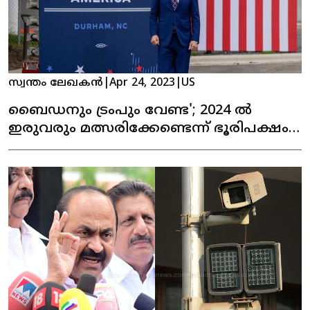
സ്വന്തം ലേഖകൻ
|
Apr 24, 2023
|
US
ബൈഡനും ട്രംപും വേണ്ട'; 2024 ൽ
ഇരുവരും മത്സരിക്കേണ്ടെന്ന് ഭൂരിപക്ഷം,
പുതിയ സർവേ