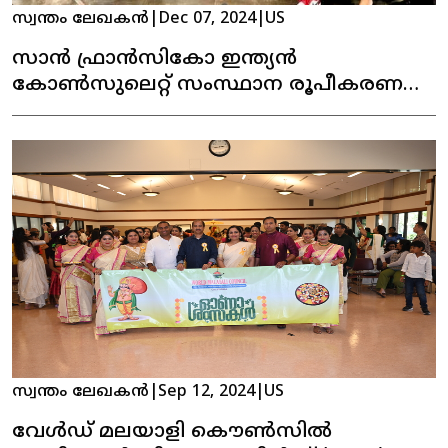
സ്വന്തം ലേഖകൻ
|
Dec 07, 2024
|
US
സാൻ ഫ്രാൻസികോ ഇന്ത്യൻ
കോൺസുലെറ്റ് സംസ്ഥാന രൂപീകരണ
ദിനമാഘോഷിച്ചു
സ്വന്തം ലേഖകൻ
|
Sep 12, 2024
|
US
വേൾഡ് മലയാളി കൌൺസിൽ