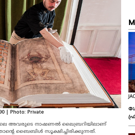
M
JA
ഗ
90
| Photo: Private
ഫ
ക
ഹോമിലെ അവരുടെ നാഷണൽ ലൈബ്രറിയിലാണ്
്റെ ബൈബിൾ സൂക്ഷിച്ചിരിക്കുന്നത്.