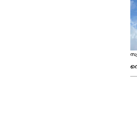
സ്
വ
@Foreign Malayali 2023