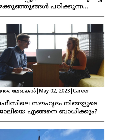
ക്കുഞ്ഞുങ്ങള്‍ പഠിക്കുന്ന
്കൂള്‍
വന്തം ലേഖകൻ
|
May 02, 2023
|
Career
ഫീസിലെ സൗഹൃദം നിങ്ങളുടെ
ോലിയെ എങ്ങനെ ബാധിക്കും?