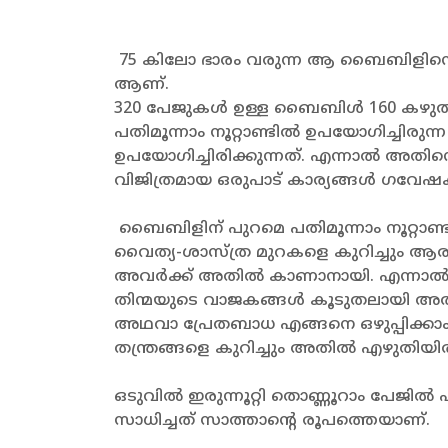
75 കിലോ ഭാരം വരുന്ന ആ ബൈബിളിന്റെ നീള
ആണ്.
320 പേജുകൾ ഉള്ള ബൈബിൾ 160 കഴുതകള
പതിമൂന്നാം നൂറ്റാണ്ടിൽ ഉപയോഗിച്ചിര
ഉപയോഗിച്ചിരിക്കുന്നത്. എന്നാൽ അതി
വിജിത്രമായ ഒരുപാട് കാര്യങ്ങൾ ഗവേഷക
ബൈബിളിന് പുറമെ പതിമൂന്നാം നൂറ്റാണ്
വൈത്യ-ശാസ്ത്ര മുറകളെ കുറിച്ചും ആര
അവർക്ക് അതിൽ കാണാനായി. എന്നാൽ ഏട
തിന്മയുടെ വാജകങ്ങൾ കൂടുതലായി അത
അഥവാ പ്രേതബാധ എങ്ങനെ ഒഴുപ്പിക്കാം
തന്ത്രങ്ങളെ കുറിച്ചും അതിൽ എഴുതിയിരിക
ഒടുവിൽ ഇരുന്നൂറ്റി തൊണ്ണൂറാം പേ
സാധിച്ചത് സാത്താന്റെ രൂപത്തെയാണ്.