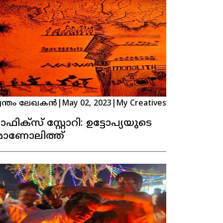
വന്തം ലേഖകൻ
|
May 02, 2023
|
My Creatives
രാഫിക്സ് സ്റ്റോറി: ഉട്ടോപ്യയുടെ
ോണോലിത്ത്‍