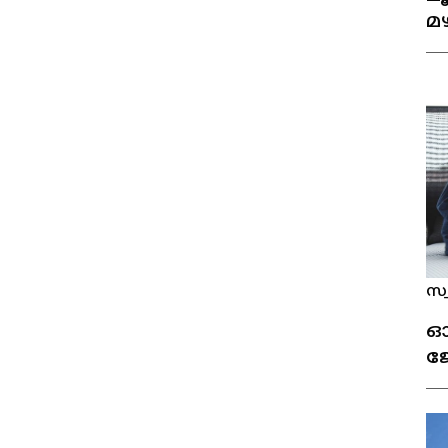
മഴ
സ
സ്
ഓ
ജ