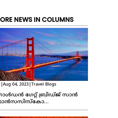
ORE NEWS IN COLUMNS
C
|
Aug 04, 2023
|
Travel Blogs
ോൾഡൻ ഗേറ്റ് ബ്രിഡ്ജ് സാൻ
്രാൻസസിസ്കോ
ാലിഫോർണിയ