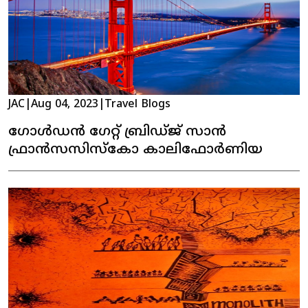
JAC
|
Aug 04, 2023
|
Travel Blogs
ഗോൾഡൻ ഗേറ്റ് ബ്രിഡ്ജ് സാൻ
ഫ്രാൻസസിസ്കോ കാലിഫോർണിയ