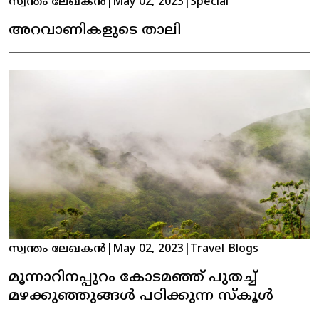
സ്വന്തം ലേഖകൻ
|
May 02, 2023
|
Special
അറവാണികളുടെ താലി
സ്വന്തം ലേഖകൻ
|
May 02, 2023
|
Travel Blogs
മൂന്നാറിനപ്പുറം കോടമഞ്ഞ് പുതച്ച്
മഴക്കുഞ്ഞുങ്ങള്‍ പഠിക്കുന്ന സ്കൂള്‍