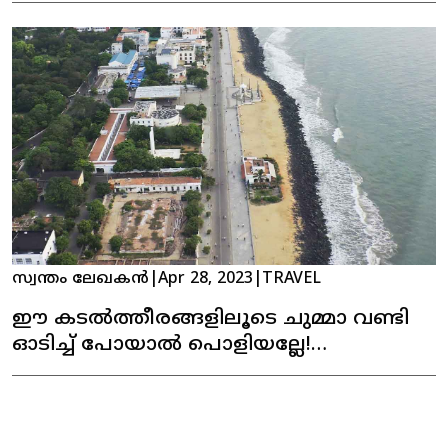
അങ്ങോട്ട് നൽകി സ്വീകരിച്ച് ഈ
രാജ്യങ്ങൾ
സ്വന്തം ലേഖകൻ
|
Apr 28, 2023
|
TRAVEL
ഈ കടല്‍ത്തീരങ്ങളിലൂടെ ചുമ്മാ വണ്ടി
ഓടിച്ച് പോയാല്‍ പൊളിയല്ലേ!
റൈഡിംഗിന് പറ്റിയ തീരദേശ റോഡുകള്‍