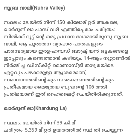
നുബ്ര വാലി(
Nubra Valley
)
സ്ഥലം: ലേയിൽ നിന്ന് 150 കിലോമീറ്റർ അകലെ,
ഖാർദുങ് ലാ പാസ് വഴി എത്തിച്ചേരാം ചരിത്രം:
സിൽക്ക് റൂട്ടിൻ്റെ ഒരു പ്രധാന ഭാഗമായിരുന്നു നുബ്ര
വാലി, ആ പുരാതന വ്യാപാര പാതകളുടെ
പാരമ്പര്യമായ ഇരട്ട-ഹമ്പഡ് ബാക്ട്രിയൻ ഒട്ടകങ്ങളെ
ഇപ്പോഴും കണ്ടെത്താൻ കഴിയും. 14-ആം നൂറ്റാണ്ടിൽ
നിർമ്മിച്ച ഡിസ്കിറ്റ് മൊണാസ്ട്രി താഴ്വരയിലെ
ഏറ്റവും പഴക്കമുള്ള ആശ്രമമാണ്,
സമാധാനത്തിൻ്റെയും സംരക്ഷണത്തിൻ്റെയും
പ്രതീകമായ മൈത്രേയ ബുദ്ധൻ്റെ 106 അടി
പ്രതിമയാണ് ഇത് ഹൈലൈറ്റ് ചെയ്തിരിക്കുന്നത്.
ഖാർദുങ് ലാ(
Khardung La
)
സ്ഥലം: ലേയിൽ നിന്ന് 39 കി.മീ
ചരിത്രം: 5,359 മീറ്റർ ഉയരത്തിൽ സ്ഥിതി ചെയ്യുന്ന