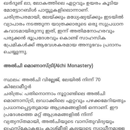
ഖർദുങ് ലാ, ലോകത്തിലെ ഏറ്റവും ഉയരം കൂടിയ
മോട്ടോറബിൾ പാസ്സുകളിലൊന്നാണ്.
ചരിത്രപരമായി, ലേയ്ക്കും മധ്യേഷ്യയ്ക്കും ഇടയിൽ
വ്യാപാരം നടത്തുന്ന യാത്രക്കാരുടെ ഒരു സുപ്രധാന
കവാടമായിരുന്നു ഇത്, ഇന്ന് അതിമനോഹരവും
പരുക്കൻ ഭൂപ്രദേശവും കൊണ്ട് സാഹസിക
പ്രേമികൾക്ക് ആവേശകരമായ അനുഭവം പ്രദാനം
ചെയ്യുന്നു.
അൽചി മൊണാസ്ട്രി(
Alchi Monastery
)
സ്ഥലം: അൽചി വില്ലേജ്, ലേയിൽ നിന്ന് 70
കിലോമീറ്റർ
ചരിത്രം: പതിനൊന്നാം നൂറ്റാണ്ടിലെ അൽചി
മൊണാസ്ട്രി, ലഡാക്കിലെ ഏറ്റവും പഴക്കമേറിയതും
പ്രധാനപ്പെട്ടതുമായ ആശ്രമങ്ങളിൽ ഒന്നാണ്. ഈ
പ്രദേശത്തെ മറ്റ് ആശ്രമങ്ങളിൽ നിന്ന്
വ്യത്യസ്തമായി, അൽചിയുടെ വാസ്തുവിദ്യയും
ഫ്രെസ്കോകളും കാശ്മീരി കലയുടെ സ്വാധീനമുള്ള