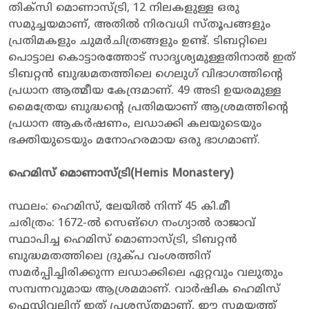
തിക്‌സി മൊണാസ്ട്രി, 12 നിലകളുള്ള ഒരു
സമുച്ചയമാണ്, അതിൽ നിരവധി സ്തൂപങ്ങളും
പ്രതിമകളും ചുമർചിത്രങ്ങളും ഉണ്ട്. ടിബറ്റിലെ
പൊട്ടാല കൊട്ടാരത്തോട് സാദൃശ്യമുള്ളതിനാൽ ഇത്
ടിബറ്റൻ ബുദ്ധമതത്തിലെ ഗെലുഗ് വിഭാഗത്തിൻ്റെ
പ്രധാന ആത്മീയ കേന്ദ്രമാണ്. 49 അടി ഉയരമുള്ള
മൈത്രേയ ബുദ്ധൻ്റെ പ്രതിമയാണ് ആശ്രമത്തിൻ്റെ
പ്രധാന ആകർഷണം, ലഡാക്കി കലയുടെയും
ഭക്തിയുടെയും മനോഹരമായ ഒരു ഭാഗമാണ്.
ഹെമിസ് മൊണാസ്ട്രി(
Hemis Monastery
)
സ്ഥലം: ഹെമിസ്, ലേയിൽ നിന്ന് 45 കി.മീ
ചരിത്രം: 1672-ൽ സെങ്ഗെ നംഗ്യാൽ രാജാവ്
സ്ഥാപിച്ച ഹെമിസ് മൊണാസ്ട്രി, ടിബറ്റൻ
ബുദ്ധമതത്തിലെ ദ്രുക്പ വംശത്തിന്
സമർപ്പിച്ചിരിക്കുന്ന ലഡാക്കിലെ ഏറ്റവും വലുതും
സമ്പന്നവുമായ ആശ്രമമാണ്. വാർഷിക ഹെമിസ്
ഫെസ്റ്റിവലിന് ഇത് പ്രശസ്തമാണ്, ഈ സമയത്ത്