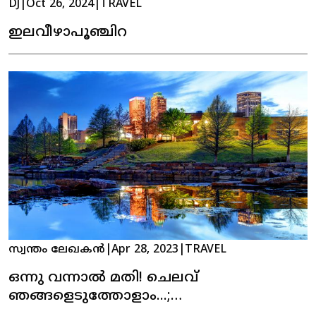
DJ
|
Oct 26, 2024
|
TRAVEL
ഇലവീഴാപൂഞ്ചിറ
സ്വന്തം ലേഖകൻ
|
Apr 28, 2023
|
TRAVEL
ഒന്നു വന്നാൽ മതി! ചെലവ്
ഞങ്ങളെടുത്തോളാം...;
സ്ഥിരതാമസമാക്കുന്നവർക്ക് പണം