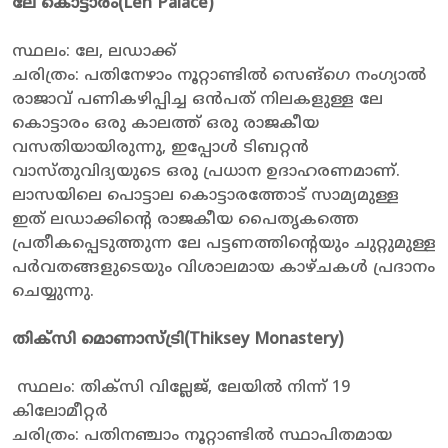
ലേ കൊട്ടാരം(Leh Palace)
സ്ഥലം: ലേ, ലഡാക്ക്
ചരിത്രം: പതിനേഴാം നൂറ്റാണ്ടിൽ സെങ്ഗെ നംഗ്യാൽ
രാജാവ് പണികഴിപ്പിച്ച ഒൻപത് നിലകളുള്ള ലേ
കൊട്ടാരം ഒരു കാലത്ത് ഒരു രാജകീയ
വസതിയായിരുന്നു, ഇപ്പോൾ ടിബറ്റൻ
വാസ്തുവിദ്യയുടെ ഒരു പ്രധാന ഉദാഹരണമാണ്.
ലാസയിലെ പൊട്ടാല കൊട്ടാരത്തോട് സാമ്യമുള്ള
ഇത് ലഡാക്കിൻ്റെ രാജകീയ പൈതൃകത്തെ
പ്രതീകപ്പെടുത്തുന്ന ലേ പട്ടണത്തിൻ്റെയും ചുറ്റുമുള്ള
പർവതങ്ങളുടെയും വിശാലമായ കാഴ്ചകൾ പ്രദാനം
ചെയ്യുന്നു.
തിക്സി മൊണാസ്ട്രി(Thiksey Monastery)
സ്ഥലം: തിക്‌സി വില്ലേജ്, ലേയിൽ നിന്ന് 19
കിലോമീറ്റർ
ചരിത്രം: പതിനഞ്ചാം നൂറ്റാണ്ടിൽ സ്ഥാപിതമായ