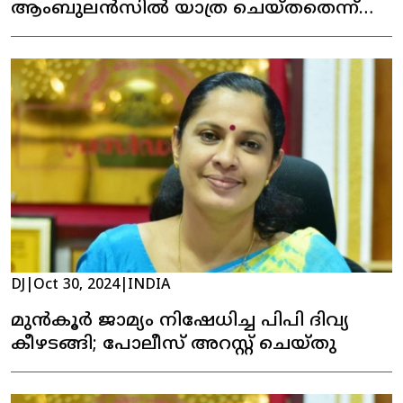
ആംബുലൻസിൽ യാത്ര ചെയ്തതെന്ന്
സുരേഷ് ഗോപി; കേസെടുക്കാൻ
വെല്ലുവിളിച്ചപ്പോൾ, 'സി.ബി.ഐയെ
വിളിക്കാൻ നിങ്ങൾക്ക് ധൈര്യമുണ്ടോ?'
DJ
|
Oct 30, 2024
|
INDIA
മുൻകൂർ ജാമ്യം നിഷേധിച്ച പിപി ദിവ്യ
കീഴടങ്ങി; പോലീസ് അറസ്റ്റ് ചെയ്തു